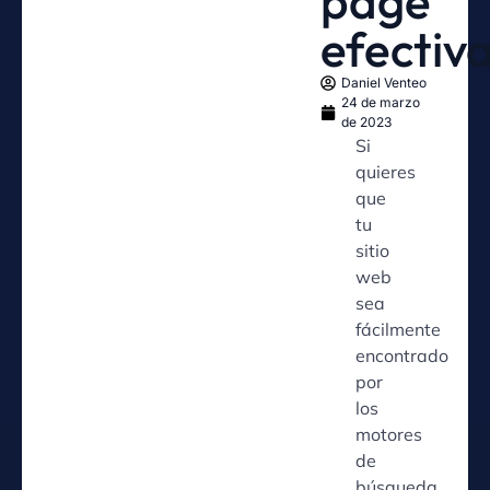
page
efectiv
Daniel Venteo
24 de marzo
de 2023
Si
quieres
que
tu
sitio
web
sea
fácilmente
encontrado
por
los
motores
de
búsqueda,