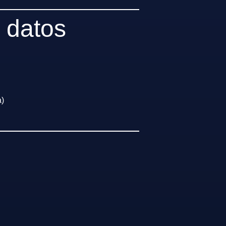
s datos
a)