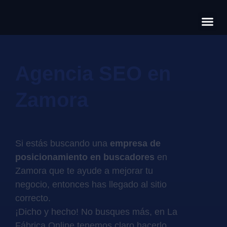
Có
Cas
S
Agencia SEO en
Zamora
Si estás buscando una
empresa de
posicionamiento en buscadores
en
Zamora que te ayude a mejorar tu
negocio, entonces has llegado al sitio
correcto.
¡Dicho y hecho! No busques más, en La
Fábrica Online tenemos claro hacerlo,