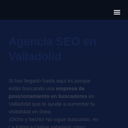
Có
Cas
S
Agencia SEO en
Valladolid
Si has llegado hasta aquí es porque
estás buscando una
empresa de
posicionamiento en buscadores
en
Valladolid que te ayude a aumentar tu
visibilidad en línea.
¡Dicho y hecho! No sigue buscando, en
La Fábrica Online sabemos cómo