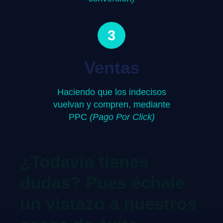
3
Ventas
Haciendo que los indecisos
vuelvan y compren, mediante
PPC
(Pago Por Click)
¿Todavía tienes
dudas? Pues échale
un vistazo a nuestros