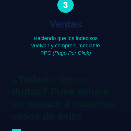
3
Ventas
Haciendo que los indecisos
vuelvan y compren, mediante
PPC
(Pago Por Click)
¿Todavía tienes
dudas? Pues échale
un vistazo a nuestros
casos de éxito