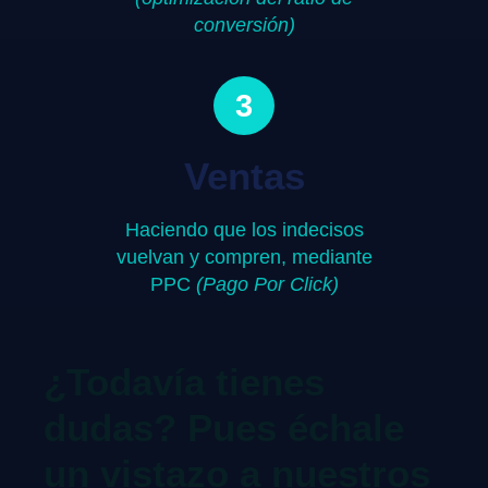
conversión)
3
Ventas
Haciendo que los indecisos
vuelvan y compren, mediante
PPC
(Pago Por Click)
¿Todavía tienes
dudas? Pues échale
un vistazo a nuestros