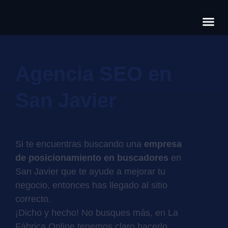
Có
Cas
S
Agencia SEO en
San Javier
Si te encuentras buscando una
empresa
de posicionamiento en buscadores
en
San Javier que te ayude a mejorar tu
negocio, entonces has llegado al sitio
correcto.
¡Dicho y hecho! No busques más, en La
Fábrica Online tenemos claro hacerlo,