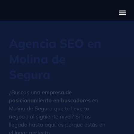
Có
Cas
S
Agencia SEO en
Molina de
Segura
¿Buscas una
empresa de
posicionamiento en buscadores
en
Molina de Segura que te lleve tu
negocio al siguiente nivel? Si has
llegado hasta aquí, es porque estás en
el lugar perfecto.