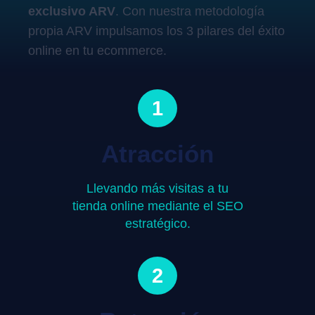
exclusivo ARV
. Con nuestra metodología
propia ARV impulsamos los 3 pilares del éxito
online en tu ecommerce.
1
Atracción
Llevando más visitas a tu
tienda online mediante el SEO
estratégico.
2