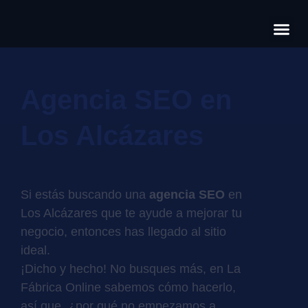
Có
Cas
S
Agencia SEO en
Los Alcázares
Si estás buscando una
agencia SEO
en
Los Alcázares que te ayude a mejorar tu
negocio, entonces has llegado al sitio
ideal.
¡Dicho y hecho! No busques más, en La
Fábrica Online sabemos cómo hacerlo,
así que, ¿por qué no empezamos a