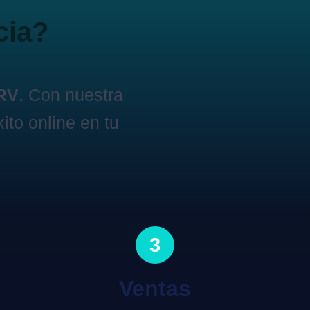
cia?
ARV
. Con nuestra
ito online en tu
3
Ventas