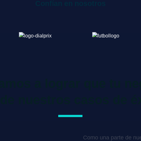
Confían en nosotros
mos a lograr que tu ne
de nuestros casos de é
Como una parte de nue