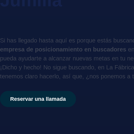
Jumilla
Si has llegado hasta aquí es porque estás buscan
empresa de posicionamiento en buscadores
en
pueda ayudarte a alcanzar nuevas metas en tu ne
¡Dicho y hecho! No sigue buscando, en La Fábrica
tenemos claro hacerlo, así que, ¿nos ponemos a t
Reservar una llamada