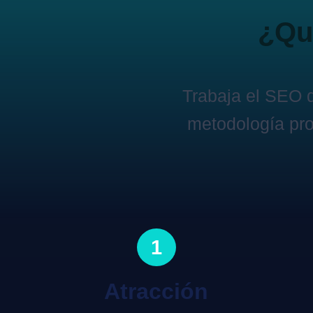
¿Qui
Trabaja el SEO 
metodología pro
1
Atracción