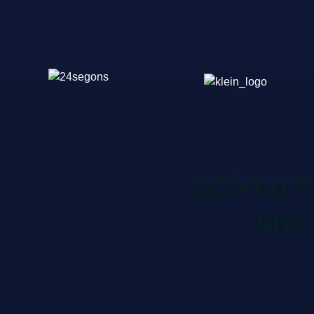
¿Cómo va
uno 