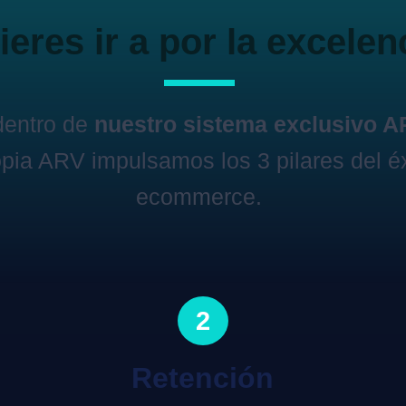
eres ir a por la excelen
dentro de
nuestro sistema exclusivo 
pia ARV impulsamos los 3 pilares del éx
ecommerce.
2
Retención