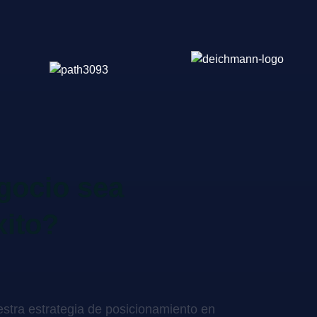
gocio sea
xito?
stra estrategia de posicionamiento en