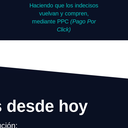
Haciendo que los indecisos
vuelvan y compren,
mediante PPC
(Pago Por
Click)
s desde hoy
ción: