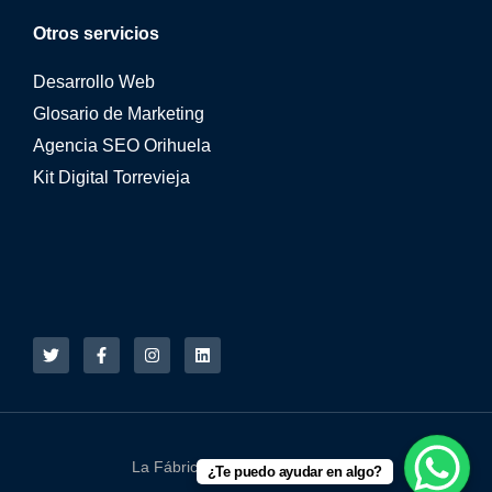
Otros servicios
Desarrollo Web
Glosario de Marketing
Agencia SEO Orihuela
Kit Digital Torrevieja
La Fábrica Online © 2015 - 2026
¿Te puedo ayudar en algo?