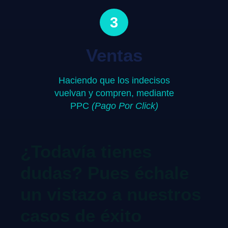
3
Ventas
Haciendo que los indecisos
vuelvan y compren, mediante
PPC
(Pago Por Click)
¿Todavía tienes
dudas? Pues échale
un vistazo a nuestros
casos de éxito