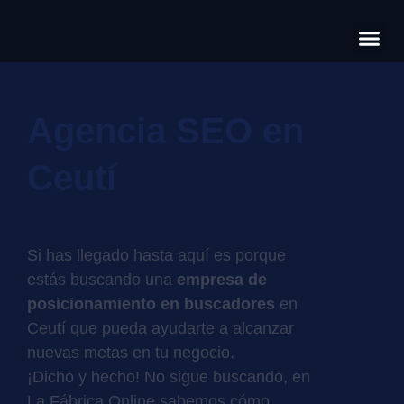
Có
Cas
S
Agencia SEO en
Ceutí
Si has llegado hasta aquí es porque
estás buscando una
empresa de
posicionamiento en buscadores
en
Ceutí que pueda ayudarte a alcanzar
nuevas metas en tu negocio.
¡Dicho y hecho! No sigue buscando, en
La Fábrica Online sabemos cómo