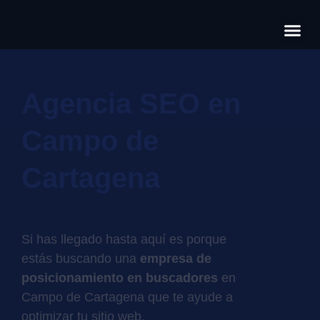
Có
Cas
S
Agencia SEO en
Campo de
Cartagena
Si has llegado hasta aquí es porque
estás buscando una
empresa de
posicionamiento en buscadores
en
Campo de Cartagena que te ayude a
optimizar tu sitio web.