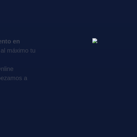
ento en
 al máximo tu
nline
pezamos a