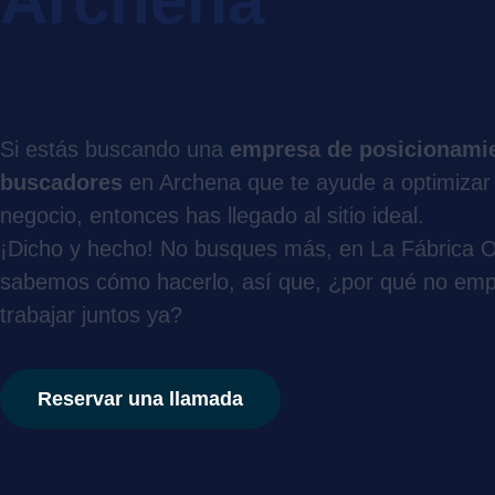
Archena
Si estás buscando una
empresa de posicionami
buscadores
en Archena que te ayude a optimizar
negocio, entonces has llegado al sitio ideal.
¡Dicho y hecho! No busques más, en La Fábrica O
sabemos cómo hacerlo, así que, ¿por qué no em
trabajar juntos ya?
Reservar una llamada