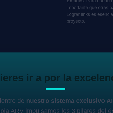
Enlaces
: Para que tu 
importante que otras 
Lograr links es esencia
proyecto.
eres ir a por la excelen
dentro de
nuestro sistema exclusivo 
pia ARV impulsamos los 3 pilares del éx