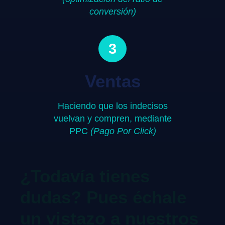
conversión)
3
Ventas
Haciendo que los indecisos
vuelvan y compren, mediante
PPC
(Pago Por Click)
¿Todavía tienes
dudas? Pues échale
un vistazo a nuestros