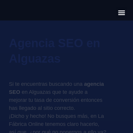
Có
Cas
S
Agencia SEO en
Alguazas
Si te encuentras buscando una
agencia
SEO
en Alguazas que te ayude a
mejorar tu tasa de conversión entonces
has llegado al sitio correcto.
¡Dicho y hecho! No busques más, en La
Fábrica Online tenemos claro hacerlo,
así que, ¿por qué no ponernos a ello ya?