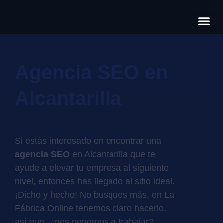
Có
Cas
S
Agencia SEO en
Alcantarilla
Si estás interesado en encontrar una
agencia SEO
en Alcantarilla que te
ayude a elevar tu empresa al siguiente
nivel, entonces has llegado al sitio ideal.
¡Dicho y hecho! No busques más, en La
Fábrica Online tenemos claro hacerlo,
así que, ¿nos ponemos a trabajar?