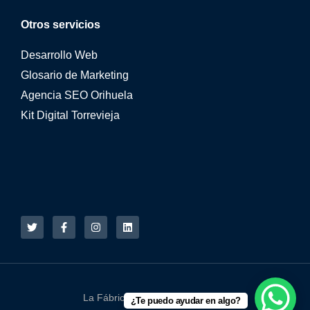
Otros servicios
Desarrollo Web
Glosario de Marketing
Agencia SEO Orihuela
Kit Digital Torrevieja
La Fábrica Online © 2015 - 2026
¿Te puedo ayudar en algo?