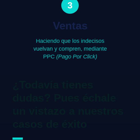
3
Ventas
Haciendo que los indecisos
vuelvan y compren, mediante
PPC
(Pago Por Click)
¿Todavía tienes
dudas? Pues échale
un vistazo a nuestros
casos de éxito