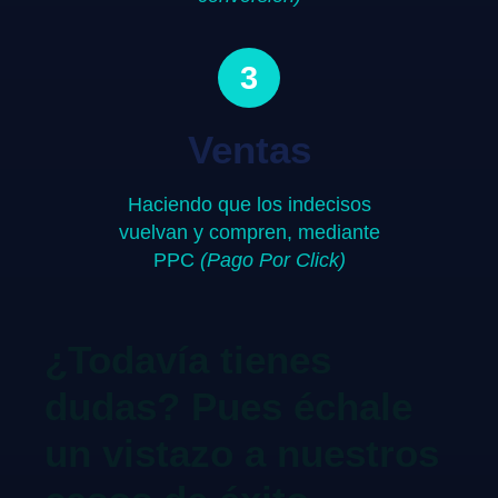
3
Ventas
Haciendo que los indecisos
vuelvan y compren, mediante
PPC
(Pago Por Click)
¿Todavía tienes
dudas? Pues échale
un vistazo a nuestros