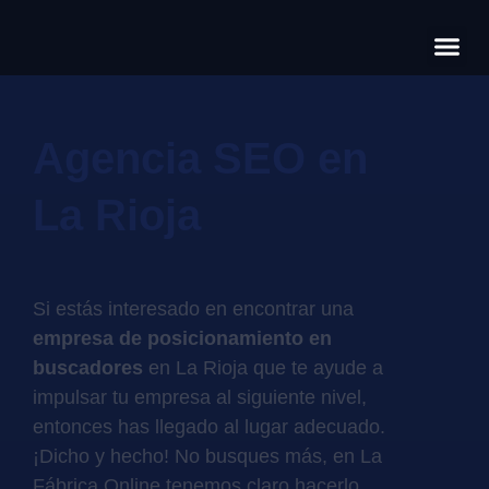
Có
Cas
S
Agencia SEO en
La Rioja
Si estás interesado en encontrar una
empresa de posicionamiento en
buscadores
en La Rioja que te ayude a
impulsar tu empresa al siguiente nivel,
entonces has llegado al lugar adecuado.
¡Dicho y hecho! No busques más, en La
Fábrica Online tenemos claro hacerlo,