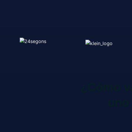
¿Cómo va
uno 