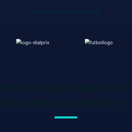
Confían en nosotros
mos a lograr que tu ne
de nuestros casos de é