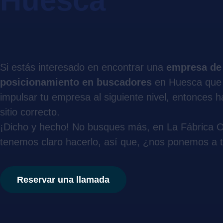
Huesca
Si estás interesado en encontrar una
empresa de
posicionamiento en buscadores
en Huesca que 
impulsar tu empresa al siguiente nivel, entonces h
sitio correcto.
¡Dicho y hecho! No busques más, en La Fábrica O
tenemos claro hacerlo, así que, ¿nos ponemos a t
Reservar una llamada