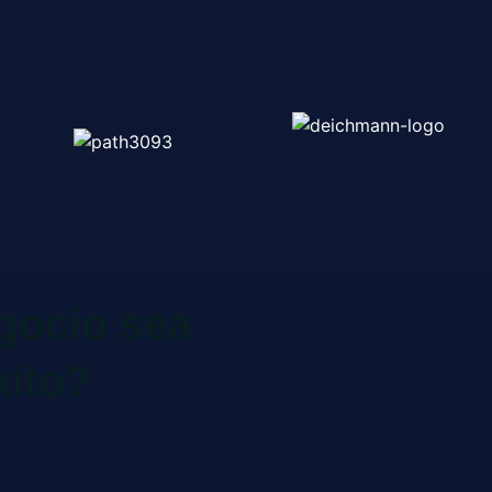
gocio sea
xito?