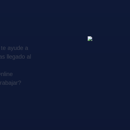
te ayude a
as llegado al
nline
rabajar?