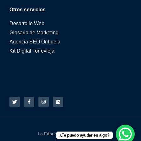
Otros servicios
Desarrollo Web
Glosario de Marketing
Agencia SEO Orihuela
Kit Digital Torrevieja
La Fábrica Online © 2015 - 2026
¿Te puedo ayudar en algo?