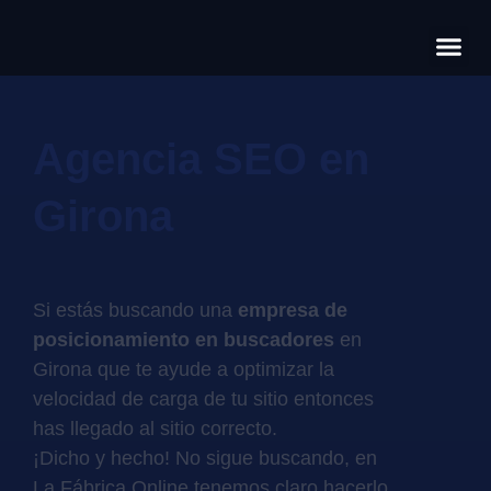
Có
Cas
S
Agencia SEO en
Girona
Si estás buscando una
empresa de
posicionamiento en buscadores
en
Girona que te ayude a optimizar la
velocidad de carga de tu sitio entonces
has llegado al sitio correcto.
¡Dicho y hecho! No sigue buscando, en
La Fábrica Online tenemos claro hacerlo,