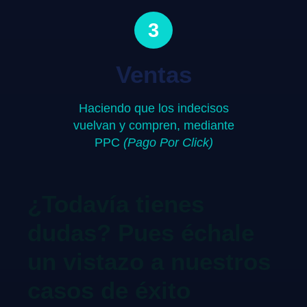
3
Ventas
Haciendo que los indecisos
vuelvan y compren, mediante
PPC
(Pago Por Click)
¿Todavía tienes
dudas? Pues échale
un vistazo a nuestros
casos de éxito