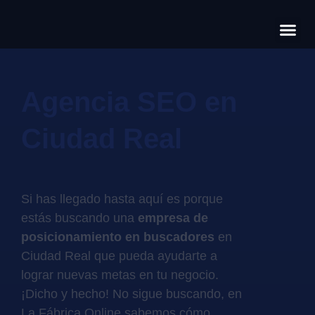
Có
Cas
S
Agencia SEO en
Ciudad Real
Si has llegado hasta aquí es porque
estás buscando una
empresa de
posicionamiento en buscadores
en
Ciudad Real que pueda ayudarte a
lograr nuevas metas en tu negocio.
¡Dicho y hecho! No sigue buscando, en
La Fábrica Online sabemos cómo