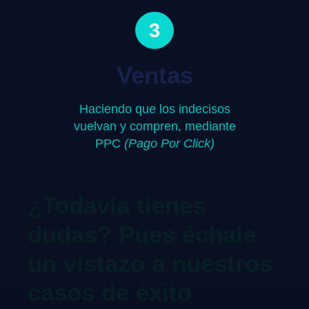
3
Ventas
Haciendo que los indecisos
vuelvan y compren, mediante
PPC
(Pago Por Click)
¿Todavía tienes
dudas? Pues échale
un vistazo a nuestros
casos de éxito