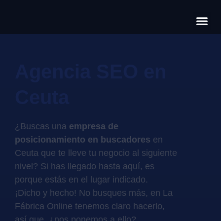
Có
Cas
S
Agencia SEO en
Ceuta
¿Buscas una
empresa de
posicionamiento en buscadores
en
Ceuta que te lleve tu negocio al siguiente
nivel? Si has llegado hasta aquí, es
porque estás en el lugar indicado.
¡Dicho y hecho! No busques más, en La
Fábrica Online tenemos claro hacerlo,
así que, ¿nos ponemos a ello?