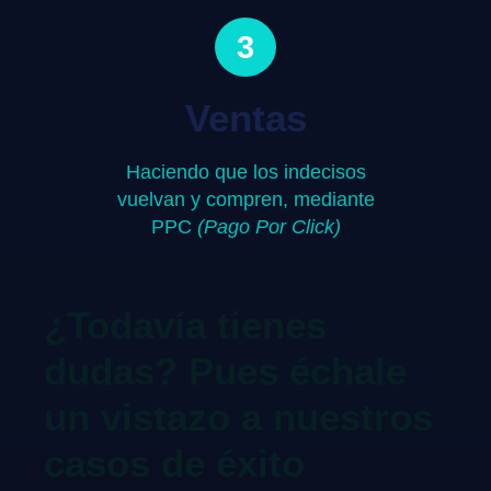
3
Ventas
Haciendo que los indecisos
vuelvan y compren, mediante
PPC
(Pago Por Click)
¿Todavía tienes
dudas? Pues échale
un vistazo a nuestros
casos de éxito