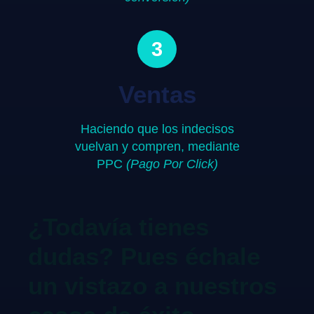
3
Ventas
Haciendo que los indecisos
vuelvan y compren, mediante
PPC
(Pago Por Click)
¿Todavía tienes
dudas? Pues échale
un vistazo a nuestros