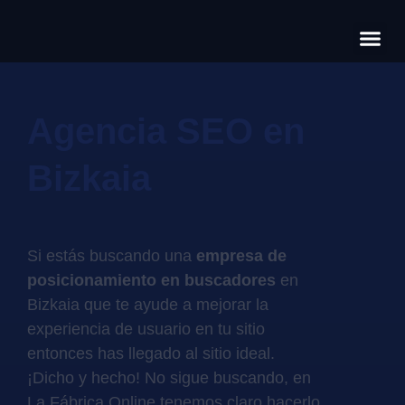
Có
Cas
S
Agencia SEO en
Bizkaia
Si estás buscando una
empresa de
posicionamiento en buscadores
en
Bizkaia que te ayude a mejorar la
experiencia de usuario en tu sitio
entonces has llegado al sitio ideal.
¡Dicho y hecho! No sigue buscando, en
La Fábrica Online tenemos claro hacerlo,