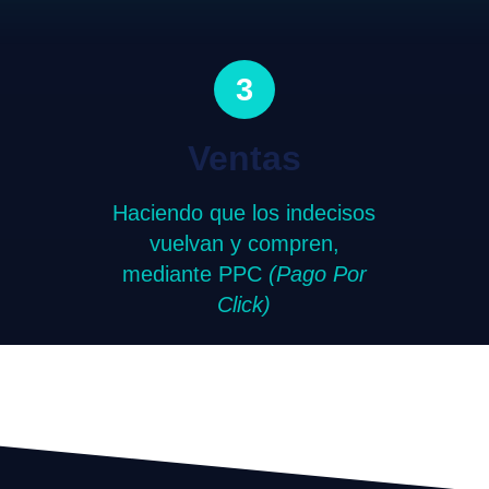
3
Ventas
Haciendo que los indecisos
vuelvan y compren,
mediante PPC
(Pago Por
Click)