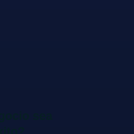
gocio sea
xito?