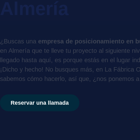
Almería
¿Buscas una
empresa de posicionamiento en 
en Almería que te lleve tu proyecto al siguiente niv
llegado hasta aquí, es porque estás en el lugar in
¡Dicho y hecho! No busques más, en La Fábrica O
sabemos cómo hacerlo, así que, ¿nos ponemos a 
Reservar una llamada