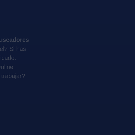
buscadores
el? Si has
dicado.
nline
trabajar?