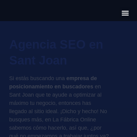
Có
Cas
S
Agencia SEO en
Sant Joan
Si estás buscando una
empresa de
posicionamiento en buscadores
en
Sant Joan que te ayude a optimizar al
máximo tu negocio, entonces has
llegado al sitio ideal. ¡Dicho y hecho! No
busques más, en La Fábrica Online
sabemos cómo hacerlo, así que, ¿por
qué no empezamos a trabajar juntos ya?