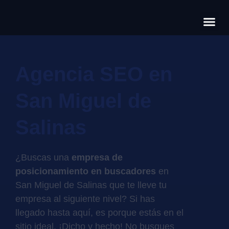
Có
Cas
S
Agencia SEO en
San Miguel de
Salinas
¿Buscas una
empresa de
posicionamiento en buscadores
en
San Miguel de Salinas que te lleve tu
empresa al siguiente nivel? Si has
llegado hasta aquí, es porque estás en el
sitio ideal. ¡Dicho y hecho! No busques