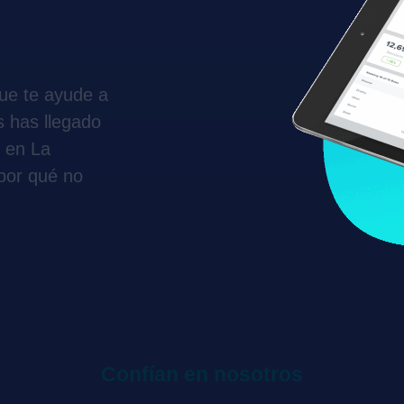
ue te ayude a
 has llegado
, en La
por qué no
Confían en nosotros