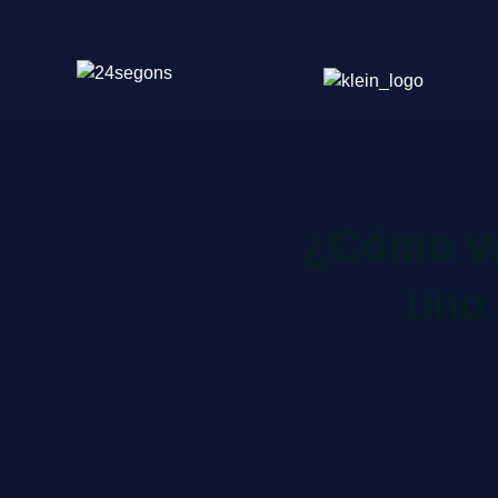
¿Cómo va
uno 