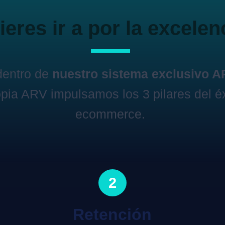
eres ir a por la excelen
dentro de
nuestro sistema exclusivo 
pia ARV impulsamos los 3 pilares del éx
ecommerce.
2
Retención