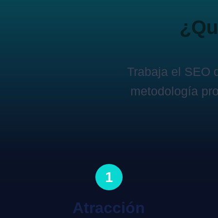
¿Qui
Trabaja el SEO 
metodología pro
1
Atracción