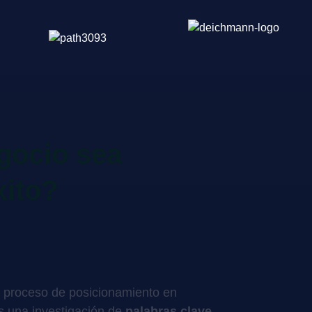
gocio sea
xito?
 proceso de posicionamiento en
s una investigación de
palabras clave