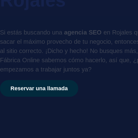
Rojales
Si estás buscando una
agencia SEO
en Rojales q
sacar el máximo provecho de tu negocio, entonces
al sitio correcto. ¡Dicho y hecho! No busques más
Fábrica Online sabemos cómo hacerlo, así que, ¿
empezamos a trabajar juntos ya?
Reservar una llamada