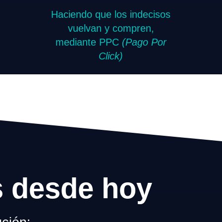
Haciendo que los indecisos
vuelvan y compren,
mediante PPC
(Pago Por
Click)
s desde hoy