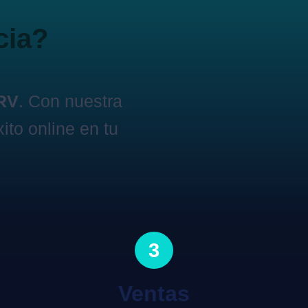
cia?
ARV
. Con nuestra
ito online en tu
3
Ventas