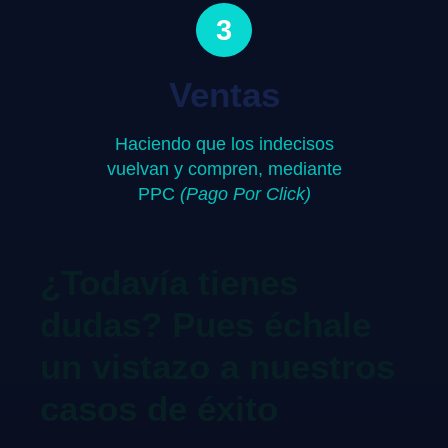
3
Ventas
Haciendo que los indecisos
vuelvan y compren, mediante
PPC
(Pago Por Click)
¿Todavía tienes
dudas? Pues échale
un vistazo a nuestros
casos de éxito