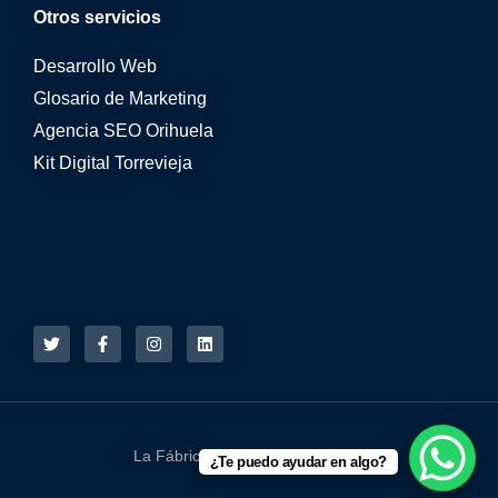
Otros servicios
Desarrollo Web
Glosario de Marketing
Agencia SEO Orihuela
Kit Digital Torrevieja
La Fábrica Online © 2015 - 2026
¿Te puedo ayudar en algo?