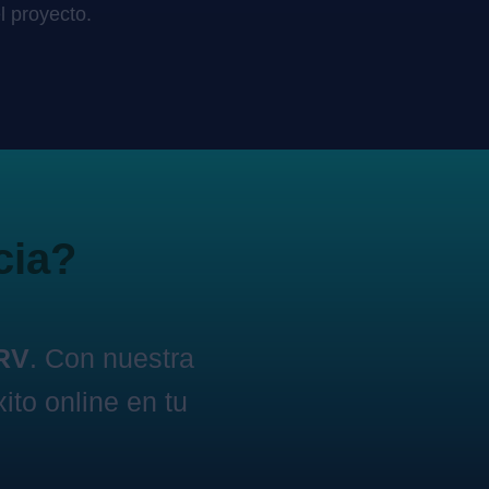
l proyecto.
cia?
ARV
. Con nuestra
ito online en tu