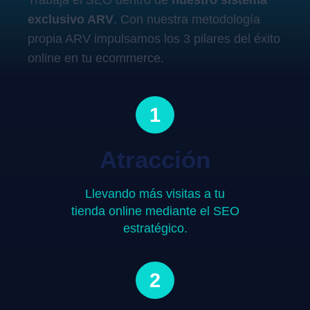
Trabaja el SEO dentro de
nuestro sistema
exclusivo ARV
. Con nuestra metodología
propia ARV impulsamos los 3 pilares del éxito
online en tu ecommerce.
1
Atracción
Llevando más visitas a tu
tienda online mediante el SEO
estratégico.
2