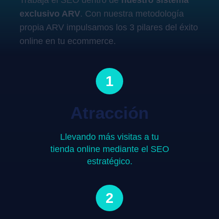
Trabaja el SEO dentro de
nuestro sistema
exclusivo ARV
. Con nuestra metodología
propia ARV impulsamos los 3 pilares del éxito
online en tu ecommerce.
1
Atracción
Llevando más visitas a tu
tienda online mediante el SEO
estratégico.
2