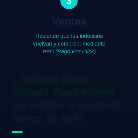
3
Ventas
Haciendo que los indecisos
vuelvan y compren, mediante
PPC
(Pago Por Click)
¿Todavía tienes
dudas? Pues échale
un vistazo a nuestros
casos de éxito