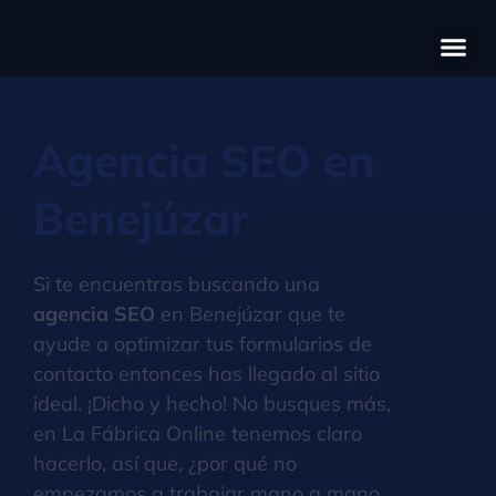
Có
Cas
S
Agencia SEO en
Benejúzar
Si te encuentras buscando una
agencia SEO
en Benejúzar que te
ayude a optimizar tus formularios de
contacto entonces has llegado al sitio
ideal. ¡Dicho y hecho! No busques más,
en La Fábrica Online tenemos claro
hacerlo, así que, ¿por qué no
empezamos a trabajar mano a mano