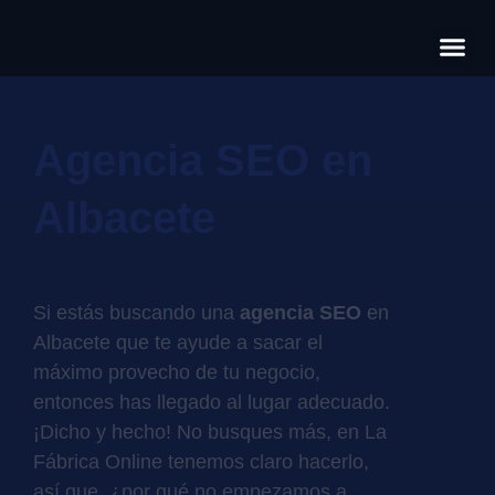
Có
Cas
S
Agencia SEO en
Albacete
Si estás buscando una
agencia SEO
en
Albacete que te ayude a sacar el
máximo provecho de tu negocio,
entonces has llegado al lugar adecuado.
¡Dicho y hecho! No busques más, en La
Fábrica Online tenemos claro hacerlo,
así que, ¿por qué no empezamos a