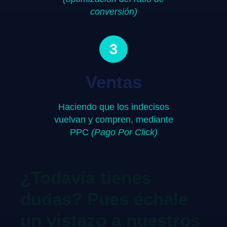
conversión)
3
Ventas
Haciendo que los indecisos
vuelvan y compren, mediante
PPC
(Pago Por Click)
¿Todavía tienes
dudas? Pues échale
un vistazo a nuestros