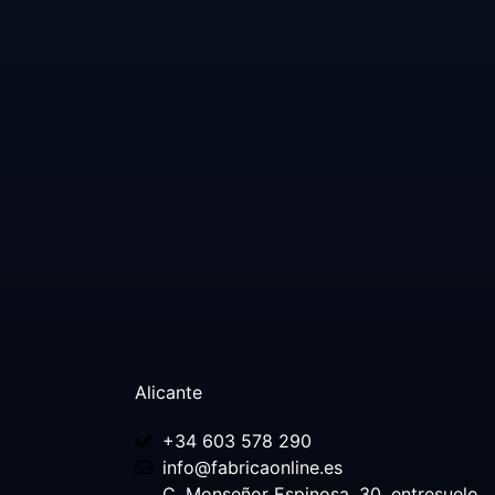
Alicante
+34 603 578 290
info@fabricaonline.es
C. Monseñor Espinosa, 30, entresuelo