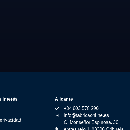
 interés
Alicante
+34 603 578 290
info@fabricaonline.es
 privacidad
C. Monseñor Espinosa, 30,
entresuelo 1, 03300 Orihuela,