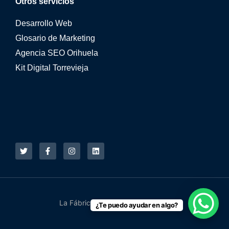
Otros servicios
Desarrollo Web
Glosario de Marketing
Agencia SEO Orihuela
Kit Digital Torrevieja
La Fábrica Online © 2015 - 2026
¿Te puedo ayudar en algo?