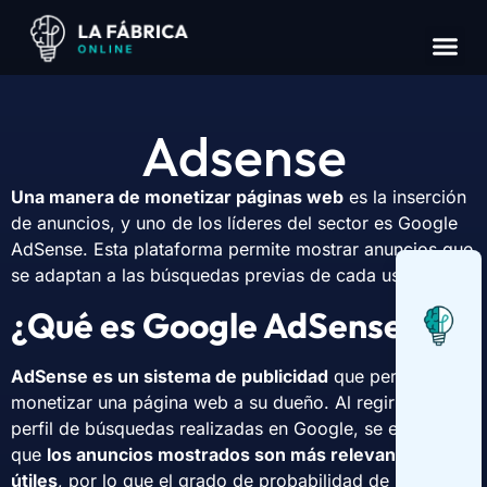
Có
Cas
S
Adsense
Una manera de monetizar páginas web
es la inserción
de anuncios, y uno de los líderes del sector es Google
AdSense. Esta plataforma permite mostrar anuncios que
se adaptan a las búsquedas previas de cada usuario.
¿Qué es Google AdSense?
AdSense es un sistema de publicidad
que permite
monetizar una página web a su dueño. Al regirse por el
perfil de búsquedas realizadas en Google, se entiende
que
los anuncios mostrados son más relevantes y
útiles
, por lo que el grado de probabilidad de hacer clic