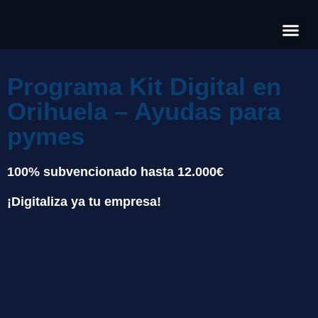
Có
Cas
S
Programa Kit Digital en
Orihuela – Ayudas para
pymes
100% subvencionado hasta 12.000€
¡Digitaliza ya tu empresa!