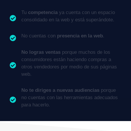
Tu
competencia
ya cuenta con un espacio
consolidado en la web y está superándote.
No cuentas con
presencia en la web
.
No logras ventas
porque muchos de los
consumidores están haciendo compras a
otros vendedores por medio de sus páginas
web.
No te diriges a nuevas audiencias
porque
no cuentas con las herramientas adecuados
para hacerlo.