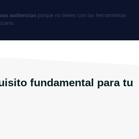
evas audiencias
porque no tienes con las herramientas
izarlo.
uisito fundamental para tu