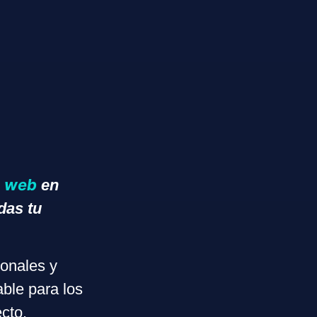
o web
en
das tu
onales y
able para los
cto.