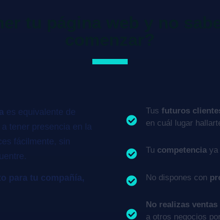
ner tu página web y no sab
comenzar?
Tus
futuros cliente
a
es equivalente de
en cuál lugar hallart
 a tener presencia en la
ces fácilmente, sin
Tu
competencia
ya 
uentre.
No dispones con
pr
to para tu compañía,
No realizas ventas
a otros negocios por