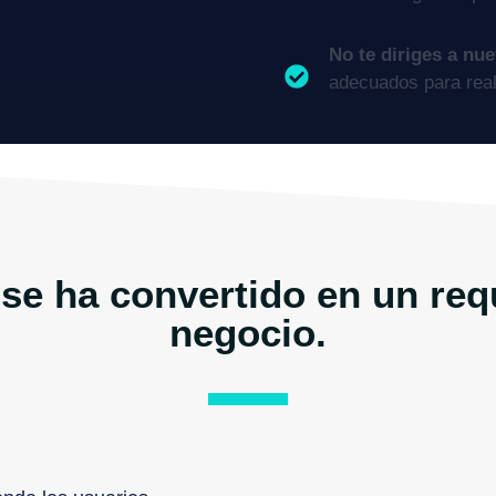
No te diriges a nu
adecuados para real
 se ha convertido en un req
negocio.