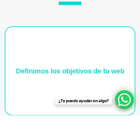
Definimos los objetivos de tu web
De este modo tendremos una estructura clara a
perseguir, así que es importante que lo
poseamos claro desde el inicio.
¿Te puedo ayudar en algo?