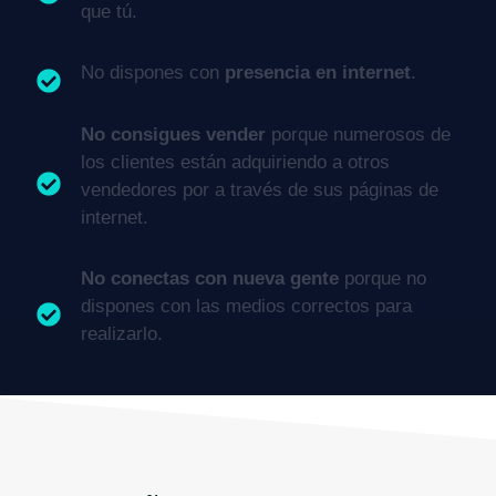
que tú.
No dispones con
presencia en internet
.
No consigues vender
porque numerosos de
los clientes están adquiriendo a otros
vendedores por a través de sus páginas de
internet.
No conectas con nueva gente
porque no
dispones con las medios correctos para
realizarlo.