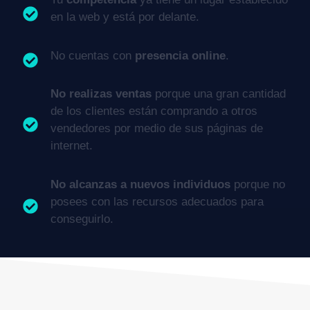
en la web y está por delante.
No cuentas con
presencia online
.
No realizas ventas
porque una gran cantidad
de los clientes están comprando a otros
vendedores por medio de sus páginas de
internet.
No alcanzas a nuevos individuos
porque no
posees con las recursos adecuados para
conseguirlo.