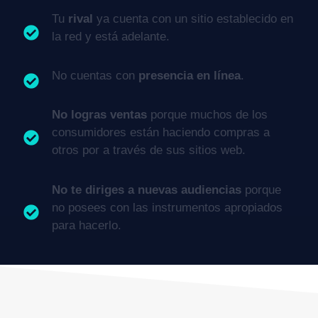
Tu
rival
ya cuenta con un sitio establecido en
la red y está adelante.
No cuentas con
presencia en línea
.
No logras ventas
porque muchos de los
consumidores están haciendo compras a
otros por a través de sus sitios web.
No te diriges a nuevas audiencias
porque
no posees con las instrumentos apropiados
para hacerlo.