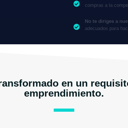
compras a la compet
No te diriges a nu
adecuados para hac
transformado en un requisit
emprendimiento.