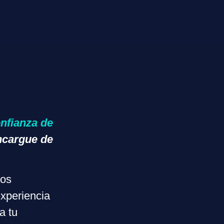
nfianza de
ncargue de
ros
experiencia
a tu