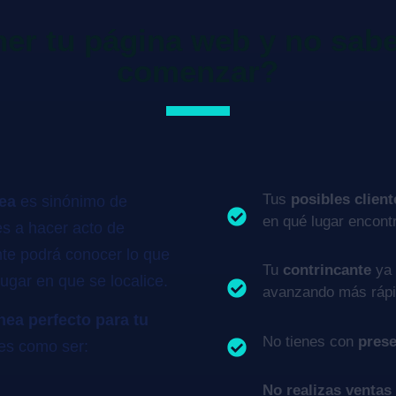
ner tu página web y no sab
comenzar?
Tus
posibles client
nea
es sinónimo de
en qué lugar encontr
es a hacer acto de
nte podrá conocer lo que
Tu
contrincante
ya 
lugar en que se localice.
avanzando más rápi
nea perfecto para tu
No tienes con
prese
des como ser:
No realizas ventas