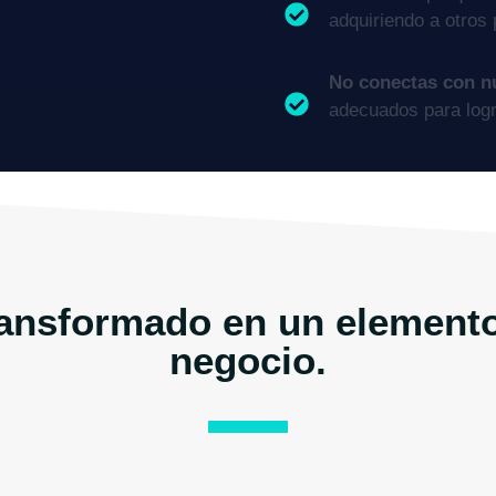
adquiriendo a otros
No conectas con n
adecuados para logr
ransformado en un elemento
negocio.