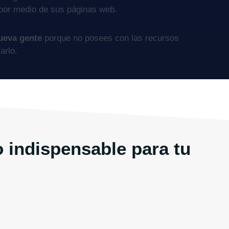
 por medio de sus páginas web.
ueva gente
porque no posees con las recursos
arlo.
 indispensable para tu