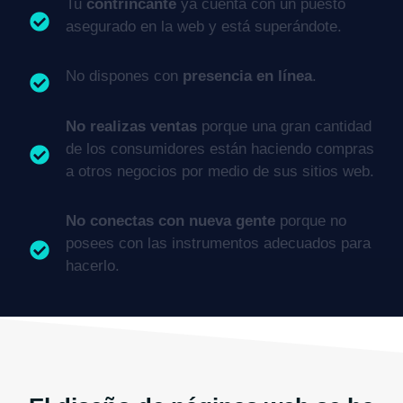
Tu
contrincante
ya cuenta con un puesto
asegurado en la web y está superándote.
No dispones con
presencia en línea
.
No realizas ventas
porque una gran cantidad
de los consumidores están haciendo compras
a otros negocios por medio de sus sitios web.
No conectas con nueva gente
porque no
posees con las instrumentos adecuados para
hacerlo.