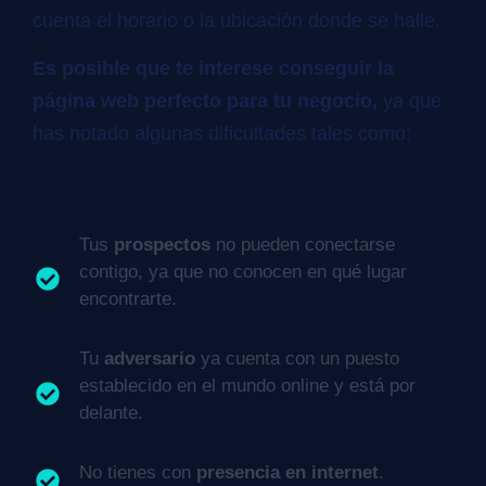
cuenta el horario o la ubicación donde se halle.
Es posible que te interese conseguir la
página web perfecto para tu negocio,
ya que
has notado algunas dificultades tales como:
Tus
prospectos
no pueden conectarse
contigo, ya que no conocen en qué lugar
encontrarte.
Tu
adversario
ya cuenta con un puesto
establecido en el mundo online y está por
delante.
No tienes con
presencia en internet
.