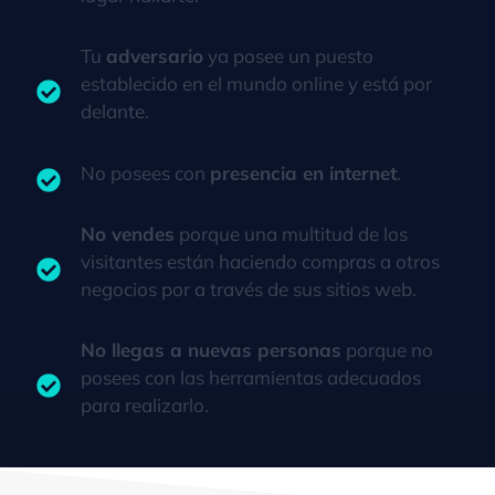
Tu
adversario
ya posee un puesto
establecido en el mundo online y está por
delante.
No posees con
presencia en internet
.
No vendes
porque una multitud de los
visitantes están haciendo compras a otros
negocios por a través de sus sitios web.
No llegas a nuevas personas
porque no
posees con las herramientas adecuados
para realizarlo.