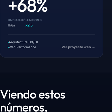
+68%
CARGA (LCP)
LEADS/MES
0.8s
x2.5
Arquitectura UX/UI
Ver proyecto web →
Web Performance
Viendo estos
números,