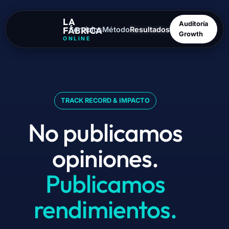
LA
Auditoría
FÁBRICA
Servicios
Método
Resultados
Growth
ONLINE
TRACK RECORD & IMPACTO
No publicamos
opiniones.
Publicamos
rendimientos.