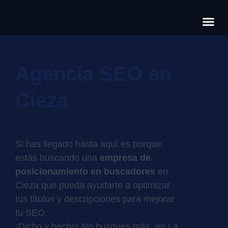
Có
Cas
S
Agencia SEO en
Cieza
Si has llegado hasta aquí es porque
estás buscando una
empresa de
posicionamiento en buscadores
en
Cieza que pueda ayudarte a optimizar
tus títulos y descripciones para mejorar
tu SEO.
¡Dicho y hecho! No busques más, en La