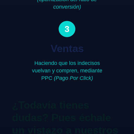
conversión)
3
Ventas
Haciendo que los indecisos
vuelvan y compren, mediante
PPC
(Pago Por Click)
¿Todavía tienes
dudas? Pues échale
un vistazo a nuestros